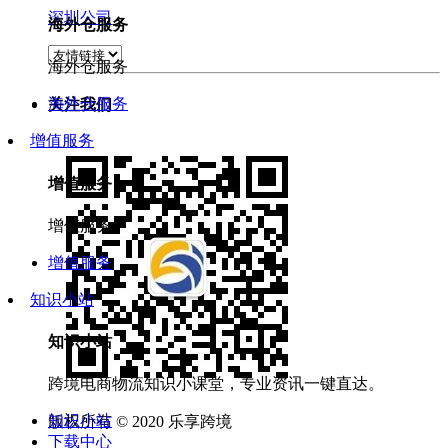
深圳公司
海外仓服务
海外仓服务
海外仓服务
关注我们
增值服务
增值服务
增值服务
增值服务
知识小站
知识小站
跨境电商物流知识小课堂，专业资讯一键直达。
知识小站
版权所有 © 2020 乐享跨境
下载中心