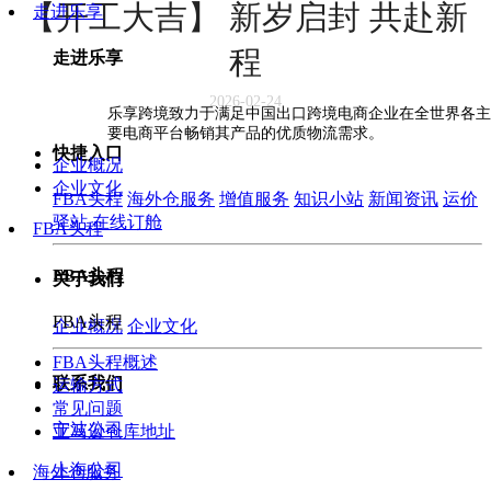
【开工大吉】 新岁启封 共赴新
走进乐享
程
走进乐享
2026-02-24
乐享跨境致力于满足中国出口跨境电商企业在全世界各主
要电商平台畅销其产品的优质物流需求。
快捷入口
企业概况
企业文化
FBA头程
海外仓服务
增值服务
知识小站
新闻资讯
运价
驿站
在线订舱
FBA头程
FBA头程
关于我们
FBA头程
企业概况
企业文化
FBA头程概述
联系我们
运输方式
常见问题
宁波公司
亚马逊仓库地址
上海公司
海外仓服务