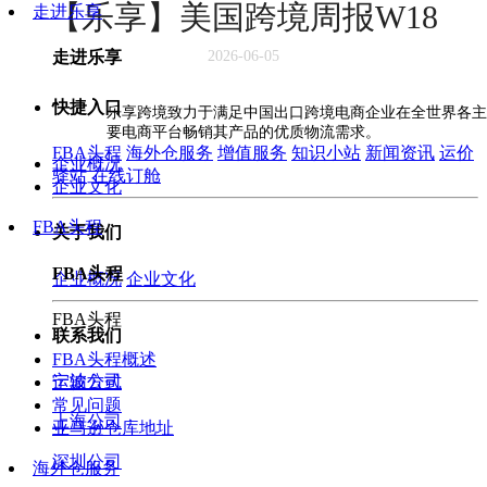
【乐享】美国跨境周报W18
走进乐享
走进乐享
2026-06-05
快捷入口
乐享跨境致力于满足中国出口跨境电商企业在全世界各主
要电商平台畅销其产品的优质物流需求。
FBA头程
海外仓服务
增值服务
知识小站
新闻资讯
运价
企业概况
驿站
在线订舱
企业文化
FBA头程
关于我们
FBA头程
企业概况
企业文化
FBA头程
联系我们
FBA头程概述
宁波公司
运输方式
常见问题
上海公司
亚马逊仓库地址
深圳公司
海外仓服务