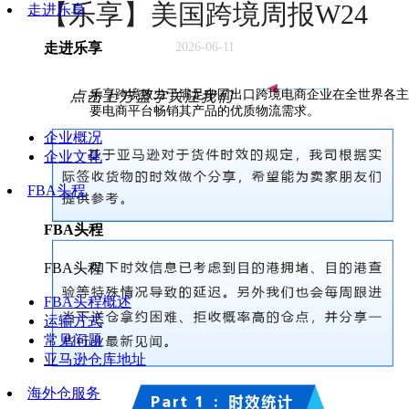
【乐享】美国跨境周报W24
走进乐享
走进乐享
2026-06-11
乐享跨境致力于满足中国出口跨境电商企业在全世界各主
要电商平台畅销其产品的优质物流需求。
企业概况
企业文化
FBA头程
FBA头程
FBA头程
FBA头程概述
运输方式
常见问题
亚马逊仓库地址
海外仓服务