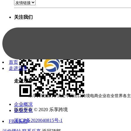
关注我们
首页
走进乐享
走进乐享
乐享跨境致力于满足中国出口跨境电商企业在全世界各主
企业概况
版权所有 © 2020 乐享跨境
企业文化
浙ICP备2020040815号-1
FBA头程