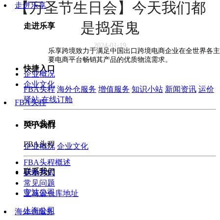
【万圣节生日会】今天我们都
走进乐享
是捣蛋鬼
走进乐享
2024-01-19
乐享跨境致力于满足中国出口跨境电商企业在全世界各主
要电商平台畅销其产品的优质物流需求。
快捷入口
企业概况
企业文化
FBA头程
海外仓服务
增值服务
知识小站
新闻资讯
运价
驿站
在线订舱
FBA头程
FBA头程
关于我们
FBA头程
企业概况
企业文化
FBA头程概述
联系我们
运输方式
常见问题
宁波公司
亚马逊仓库地址
上海公司
海外仓服务