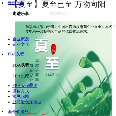
【夏至】夏至已至 万物向阳
走进乐享
走进乐享
2023-06-28
乐享跨境致力于满足中国出口跨境电商企业在全世界各主
要电商平台畅销其产品的优质物流需求。
企业概况
企业文化
FBA头程
FBA头程
FBA头程
FBA头程概述
运输方式
常见问题
亚马逊仓库地址
海外仓服务